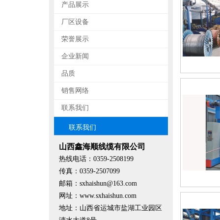
产品展示
厂区设备
荣誉展示
企业新闻
品质
销售网络
联系我们
联系我们
山西鑫海顺线缆有限公司
热线电话：0359-2508199
传真：0359-2507099
邮箱：sxhaishun@163.com
网址：www.sxhaishun.com
地址：山西省运城市盐湖工业园区