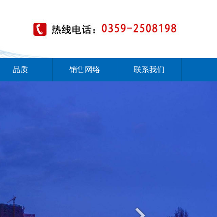
品质
销售网络
联系我们