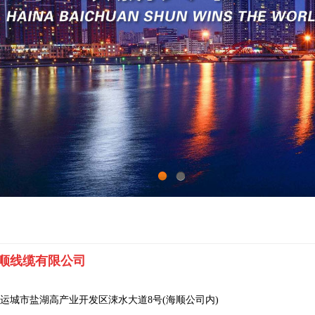
1
2
顺线缆有限公司
运城市盐湖高产业开发区涑水大道8号(海顺公司内)