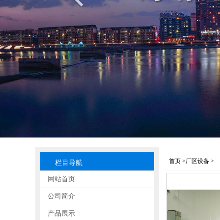
首页
>
厂区设备
>
栏目导航
网站首页
公司简介
产品展示